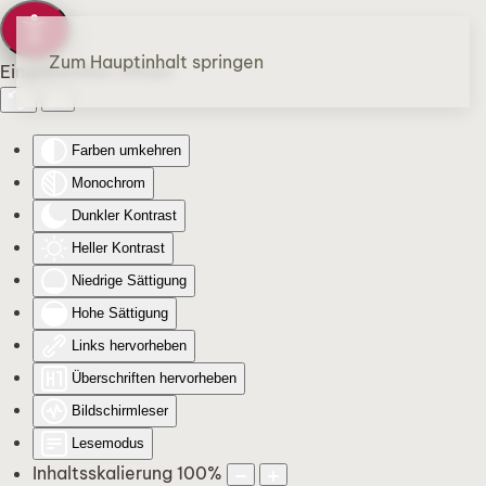
Zum Hauptinhalt springen
Eingabehilfen öffnen
Farben umkehren
Monochrom
Dunkler Kontrast
Heller Kontrast
Niedrige Sättigung
Hohe Sättigung
Links hervorheben
Überschriften hervorheben
Bildschirmleser
Lesemodus
Inhaltsskalierung
100
%