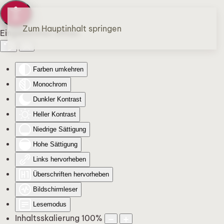
Zum Hauptinhalt springen
Eingabehilfen öffnen
Farben umkehren
Monochrom
Dunkler Kontrast
Heller Kontrast
Niedrige Sättigung
Hohe Sättigung
Links hervorheben
Überschriften hervorheben
Bildschirmleser
Lesemodus
Inhaltsskalierung
100
%